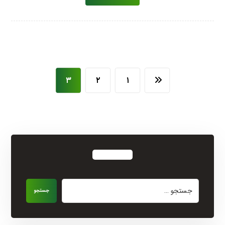
۳
۲
۱
جستجو