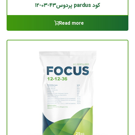
کود pardus پردوس۴۳-۰۳-۱۲
Read more