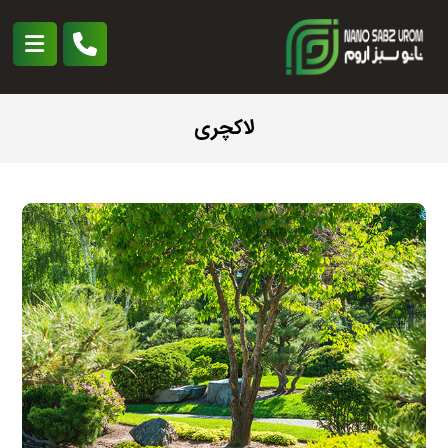
لاکچری